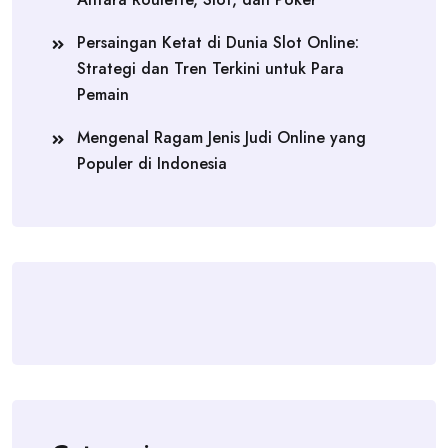
Persaingan Ketat di Dunia Slot Online:
Strategi dan Tren Terkini untuk Para
Pemain
Mengenal Ragam Jenis Judi Online yang
Populer di Indonesia