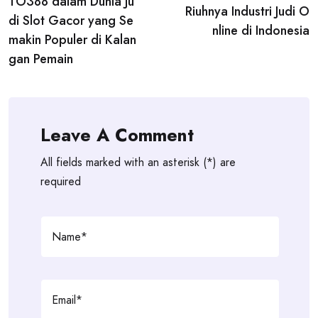
TO388 dalam Dunia Ju
Riuhnya Industri Judi O
di Slot Gacor yang Se
nline di Indonesia
makin Populer di Kalan
gan Pemain
Leave A Comment
All fields marked with an asterisk (*) are
required