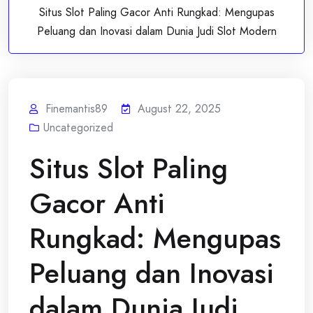
Situs Slot Paling Gacor Anti Rungkad: Mengupas
Peluang dan Inovasi dalam Dunia Judi Slot Modern
Finemantis89
August 22, 2025
Uncategorized
Situs Slot Paling
Gacor Anti
Rungkad: Mengupas
Peluang dan Inovasi
dalam Dunia Judi