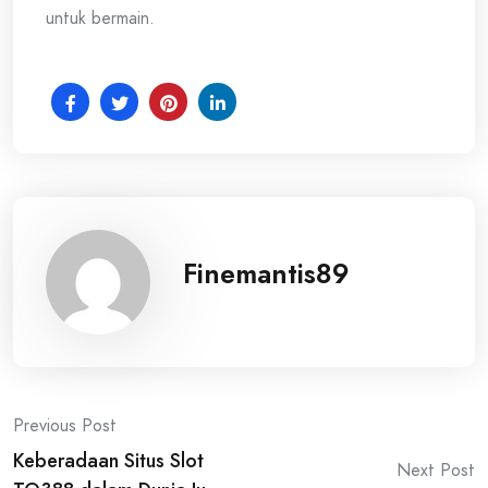
untuk bermain.
Finemantis89
Post
Previous Post
Keberadaan Situs Slot
navigation
Next Post