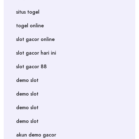
situs togel
togel online
slot gacor online
slot gacor hari ini
slot gacor 88
demo slot
demo slot
demo slot
demo slot
akun demo gacor