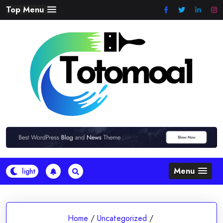
Skip
Top Menu
to
content
Menu
Home
/
Uncategorized
/