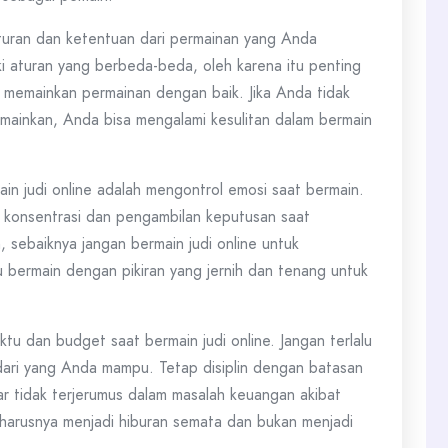
aturan dan ketentuan dari permainan yang Anda
iki aturan yang berbeda-beda, oleh karena itu penting
 memainkan permainan dengan baik. Jika Anda tidak
mainkan, Anda bisa mengalami kesulitan dalam bermain
ain judi online adalah mengontrol emosi saat bermain.
 konsentrasi dan pengambilan keputusan saat
 sebaiknya jangan bermain judi online untuk
lu bermain dengan pikiran yang jernih dan tenang untuk
aktu dan budget saat bermain judi online. Jangan terlalu
dari yang Anda mampu. Tetap disiplin dengan batasan
r tidak terjerumus dalam masalah keuangan akibat
seharusnya menjadi hiburan semata dan bukan menjadi