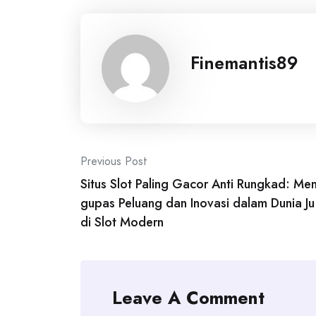
Finemantis89
Post
Previous Post
Situs Slot Paling Gacor Anti Rungkad: Me
navigation
gupas Peluang dan Inovasi dalam Dunia Ju
di Slot Modern
Leave A Comment