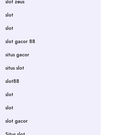
slot zeus
slot
slot
slot gacor 88
situs gacor
situs slot
slot88
slot
slot
slot gacor
Situs slot