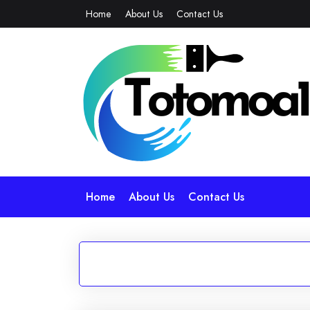
Skip
Home
About Us
Contact Us
to
content
Home
About Us
Contact Us