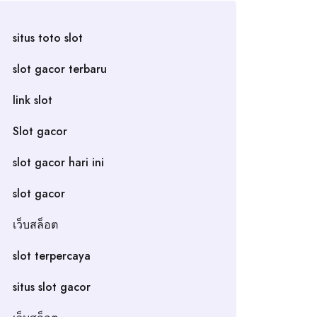
situs toto slot
slot gacor terbaru
link slot
Slot gacor
slot gacor hari ini
slot gacor
เว็บสล็อต
slot terpercaya
situs slot gacor