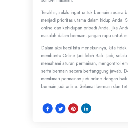
sumber masalah.
Terakhir, selalu ingat untuk bermain secara 
menjadi prioritas utama dalam hidup Anda. 
online dan kehidupan pribadi Anda. Jika An
masalah dalam bermain, jangan ragu untuk me
Dalam aksi kecil kita menekuninya, kita tid
membantu Online Judi lebih Baik. Jadi, selalu
memahami aturan permainan, mengontrol emo
serta bermain secara bertanggung jawab. D
menikmati permainan judi online dengan bai
bermain judi online. Selamat bermain dan t