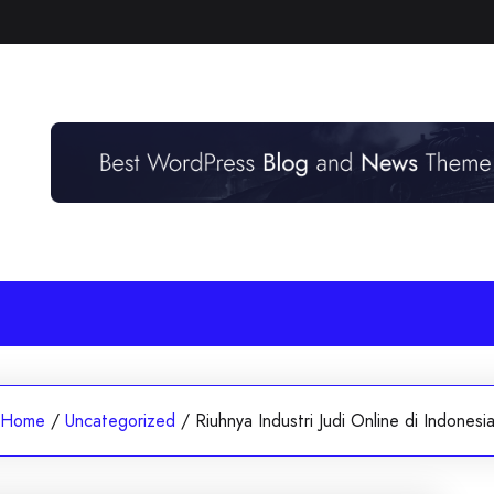
Home
/
Uncategorized
/
Riuhnya Industri Judi Online di Indonesi