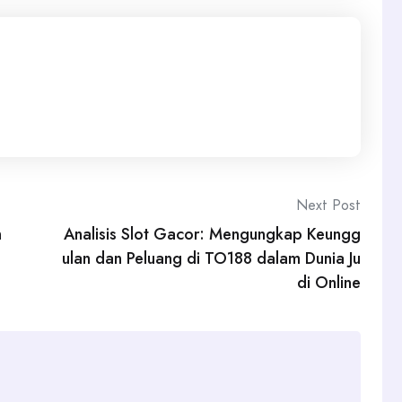
Next Post
n
Analisis Slot Gacor: Mengungkap Keungg
ulan dan Peluang di TO188 dalam Dunia Ju
di Online