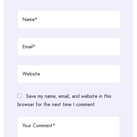
Save my name, email, and website in this
browser for the next time I comment.