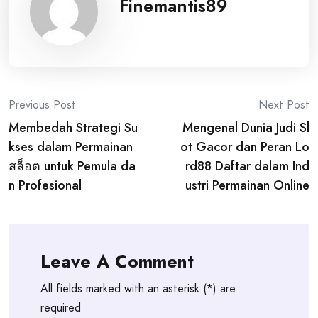
Finemantis89
Post
Previous Post
Next Post
Membedah Strategi Su
Mengenal Dunia Judi Sl
navigation
kses dalam Permainan
ot Gacor dan Peran Lo
สล็อต untuk Pemula da
rd88 Daftar dalam Ind
n Profesional
ustri Permainan Online
Leave A Comment
All fields marked with an asterisk (*) are
required