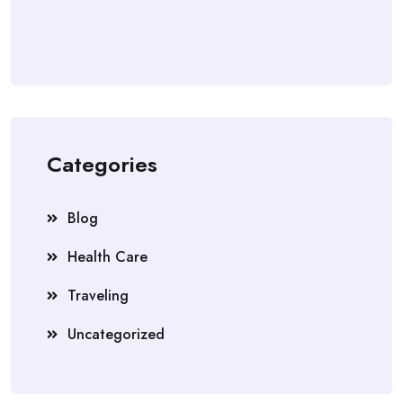
Categories
Blog
Health Care
Traveling
Uncategorized