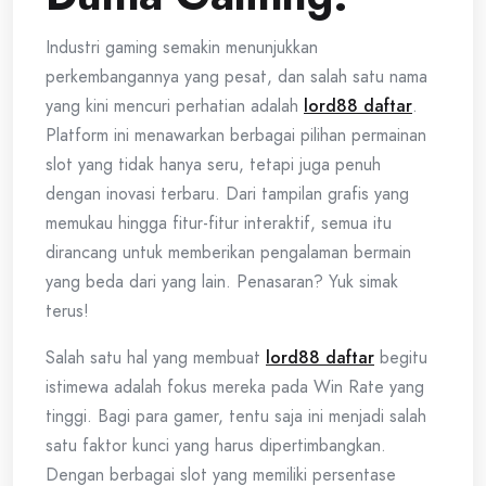
Industri gaming semakin menunjukkan
perkembangannya yang pesat, dan salah satu nama
yang kini mencuri perhatian adalah
lord88 daftar
.
Platform ini menawarkan berbagai pilihan permainan
slot yang tidak hanya seru, tetapi juga penuh
dengan inovasi terbaru. Dari tampilan grafis yang
memukau hingga fitur-fitur interaktif, semua itu
dirancang untuk memberikan pengalaman bermain
yang beda dari yang lain. Penasaran? Yuk simak
terus!
Salah satu hal yang membuat
lord88 daftar
begitu
istimewa adalah fokus mereka pada Win Rate yang
tinggi. Bagi para gamer, tentu saja ini menjadi salah
satu faktor kunci yang harus dipertimbangkan.
Dengan berbagai slot yang memiliki persentase