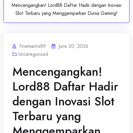
Mencengangkan! Lord88 Daftar Hadir dengan Inovasi
Slot Terbaru yang Menggemparkan Dunia Gaming!
Finemantis89
June 20, 2026
Uncategorized
Mencengangkan!
Lord88 Daftar Hadir
dengan Inovasi Slot
Terbaru yang
Menggemparkan