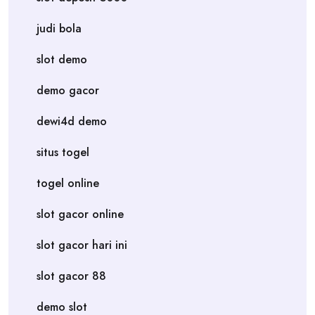
judi bola
slot demo
demo gacor
dewi4d demo
situs togel
togel online
slot gacor online
slot gacor hari ini
slot gacor 88
demo slot