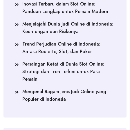
Inovasi Terbaru dalam Slot Online:
Panduan Lengkap untuk Pemain Modern
Menjelajahi Dunia Judi Online di Indonesia:
Keuntungan dan Risikonya
Trend Perjudian Online di Indonesia:
Antara Roulette, Slot, dan Poker
Persaingan Ketat di Dunia Slot Online:
Strategi dan Tren Terkini untuk Para
Pemain
Mengenal Ragam Jenis Judi Online yang
Populer di Indonesia